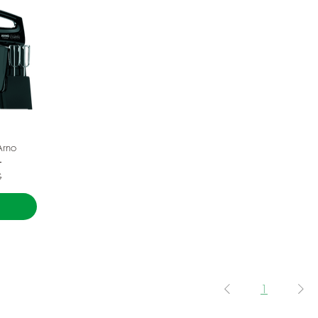
Arno
G
1