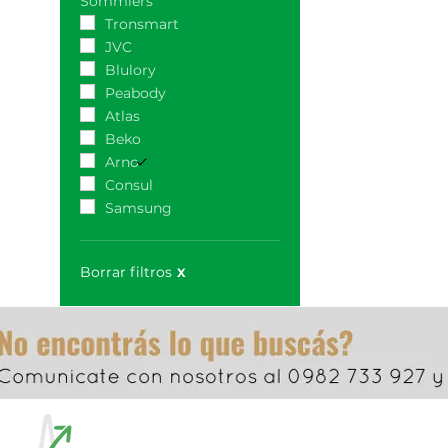
Sommiers
Tronsmart
JVC
Blulory
Peabody
Atlas
Beko
Arno
Consul
Samsung
Borrar filtros
X
Seguinos en nue
Inicio
La empresa