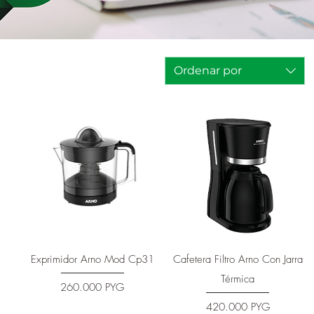
Ordenar por
Vista rápida
Vista rápida
Exprimidor Arno Mod Cp31
Cafetera Filtro Arno Con Jarra
Térmica
Precio
260.000 PYG
Precio
420.000 PYG