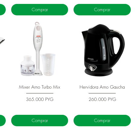
Comprar
Comprar
Vista rápida
Vista rápida
Mixer Arno Turbo Mix
Hervidora Arno Gaucha
Precio
Precio
365.000 PYG
260.000 PYG
Comprar
Comprar