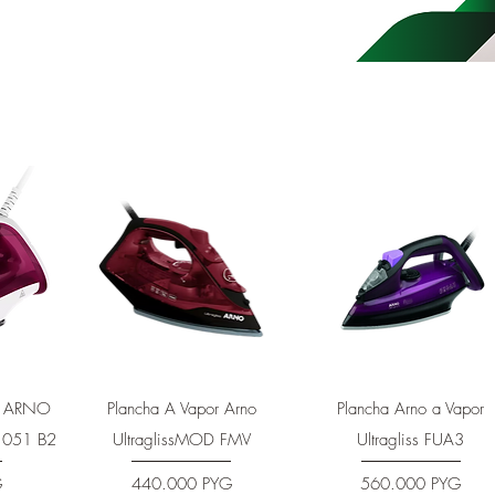
Vista rápida
Vista rápida
R ARNO
Plancha A Vapor Arno
Plancha Arno a Vapor
1051 B2
UltraglissMOD FMV
Ultragliss FUA3
Precio
Precio
G
440.000 PYG
560.000 PYG