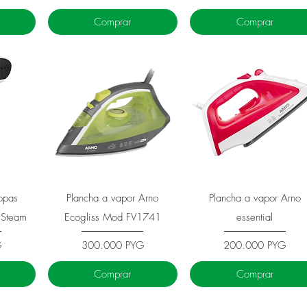
Comprar
Comprar
Vista rápida
Vista rápida
opas
Plancha a vapor Arno
Plancha a vapor Arno
 Steam
Ecogliss Mod FV1741
essential
Precio
Precio
G
300.000 PYG
200.000 PYG
Comprar
Comprar