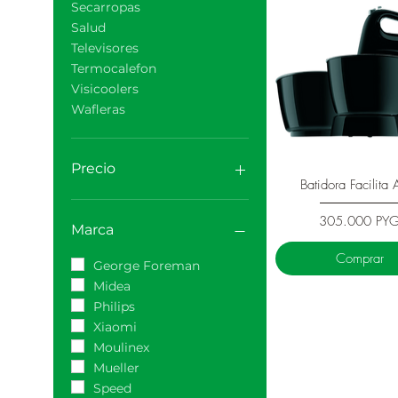
Secarropas
Salud
Televisores
Termocalefon
Visicoolers
Wafleras
Precio
Vista rápida
Batidora Facilita 
Precio
305.000 PY
25.000 PYG
18.420.000 PYG
Marca
Comprar
George Foreman
Midea
Philips
Xiaomi
Moulinex
Mueller
Speed