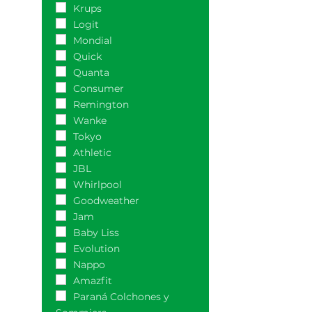
Krups
Logit
Mondial
Quick
Quanta
Consumer
Remington
Wanke
Tokyo
Athletic
JBL
Whirlpool
Goodweather
Jam
Baby Liss
Evolution
Nappo
Amazfit
Paraná Colchones y