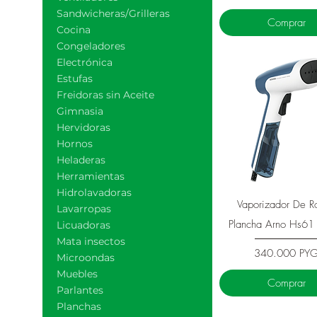
Sandwicheras/Grilleras
Comprar
Cocina
Congeladores
Electrónica
Estufas
Freidoras sin Aceite
Gimnasia
Hervidoras
Hornos
Heladeras
Herramientas
Hidrolavadoras
Vista rápida
Vaporizador De R
Lavarropas
Plancha Arno Hs61
Licuadoras
Mata insectos
Precio
340.000 PY
Microondas
Muebles
Comprar
Parlantes
Planchas