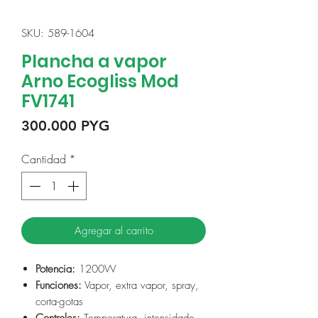
SKU: 589-1604
Plancha a vapor
Arno Ecogliss Mod
FV1741
Precio
300.000 PYG
Cantidad
*
Agregar al carrito
Potencia:
1200W
Funciones:
Vapor, extra vapor, spray,
corta-gotas
Controles:
Temperatura, intensidade