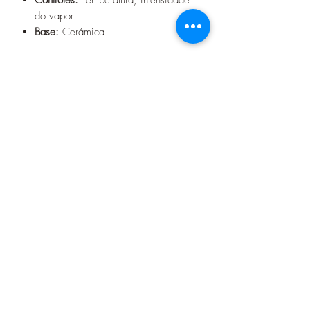
do vapor
Base:
Cerámica
Precio en cuotas
6 cuotas de Gs.65.000
Seguinos en nuestras redes sociales
Contacto
+595982733927
(071) 204273
aumentosa19@gmail.com
Dirección
Juan L. Mallorquín esquina 14 de Mayo
Encarnación - Paraguay