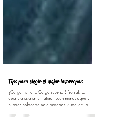
Tips para elegir el mejor lavarropas
¿Carga frontal o Carga superior? Frontal: La
abertura está en un lateral, usan menos agua y
pueden colocarse bajo mesadas. Superior: La...