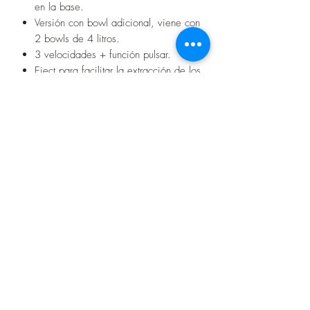
en la base.
Versión con bowl adicional, viene con
2 bowls de 4 litros.
3 velocidades + función pulsar.
Eject.para facilitar la extracción de los
batidores.
Precio en cuotas
6 cuotas de 60.000gs
12 cuotas de 35.000gs
Seguinos en nuestras redes sociales
Contacto
+595982733927
(071) 204273
aumentosa19@gmail.com
Dirección