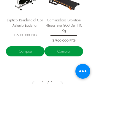
Elíptico Residencial Con
Caminadora Evolution
Asiento Evolution
Fitness Evo 800 De 110
Kg
Precio
1.600.000 PYG
Precio
3.960.000 PYG
Comprar
Comprar
1
/
1
Seguinos en nuestras redes sociales
Contacto