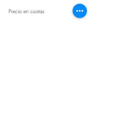
Precio en cuotas
6 cuotas de 55.000Gs.
Seguinos en nuestras redes sociales
Contacto
+595982733927
(071) 204273
aumentosa19@gmail.com
Dirección
Juan L. Mallorquín esquina 14 de Mayo
Encarnación - Paraguay