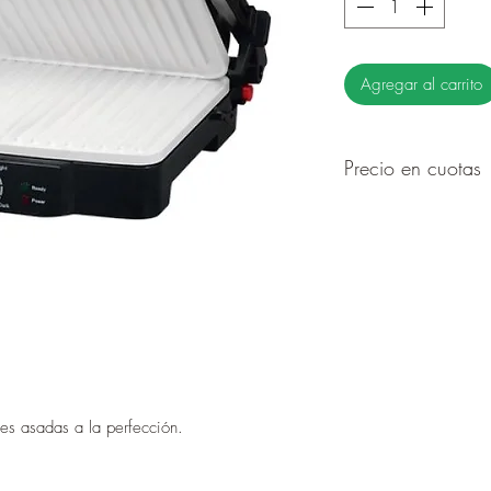
Agregar al carrito
Precio en cuotas
6 cuotas de 70.0
12 cuotas de 40.
es asadas a la perfección.