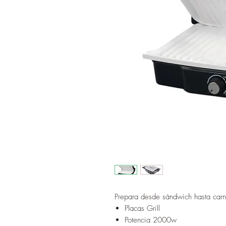
Prepara desde sándwich hasta carn
Placas Grill
Potencia 2000w