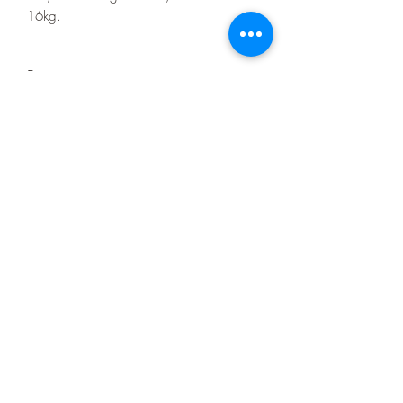
16kg.
Precio en cuotas
6 cuotas de Gs.240.000
12 cuotas de Gs.135.000
Seguinos en nuestras redes sociales
Contacto
+595982733927
(071) 204273
aumentosa19@gmail.com
Dirección
Juan L. Mallorquín esquina 14 de Mayo
Encarnación - Paraguay