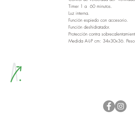
Timer 1 a 60 minutos.
Luz interna.
Función espiedo con accesorio.
Función deshidratador.
Protección contra sobrecalentamien
Medida A-L-P cm: 34x30x36. Peso
Seguinos en nue
Inicio
La empresa
Productos
Blog