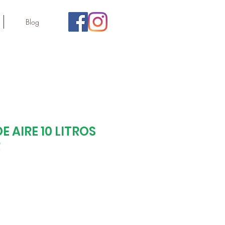
Blog
Regist
E AIRE 10 LITROS
R
recio