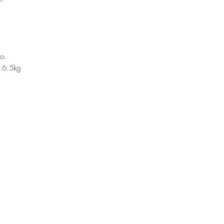
to.
 6.5kg
stras redes sociales
Contacto
+595982733927
(071) 204273
aumentosa19@gmail.com