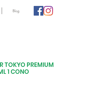
Blog
Regist
R TOKYO PREMIUM
ML 1 CONO
recio