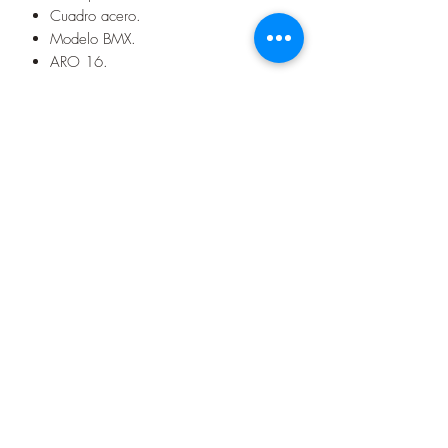
Cuadro acero.
Modelo BMX.
ARO 16.
Precio en cuotas
6 cuotas de 115.000Gs.
12 cuotas de 65.000Gs.
Seguinos en nuestras redes sociales
Contacto
+595982733927
(071) 204273
aumentosa19@gmail.com
Dirección
Juan L. Mallorquín esquina 14 de Mayo
Encarnación - Paraguay