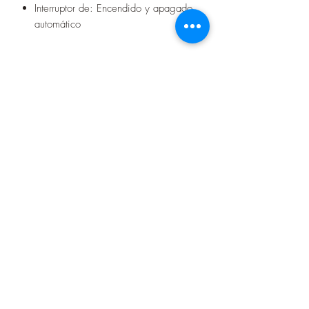
Interruptor de: Encendido y apagado
automático
Precio en cuotas
6 cuotas de 25.000Gs.
Seguinos en nuestras redes sociales
Contacto
+595982733927
(071) 204273
aumentosa19@gmail.com
Dirección
Juan L. Mallorquín esquina 14 de Mayo
Encarnación - Paraguay