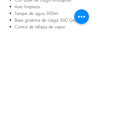
Auto limpieza.
Tanque de agua 300ml.
Base giratoria de carga 360 Grados.
Control de ráfaga de vapor.
Control de temperatura.
Precio en cuotas
6 cuotas de 40.000Gs.
12 cuotas de 25.000Gs.
Seguinos en nuestras redes sociales
Contacto
+595982733927
(071) 204273
aumentosa19@gmail.com
Dirección